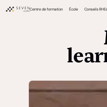
Centre de formation
École
Conseils RH
E
lear