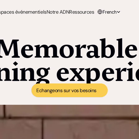
Select Language
spaces événementiels
Notre ADN
Ressources
French
Memorable
ning exper
Echangeons sur vos besoins