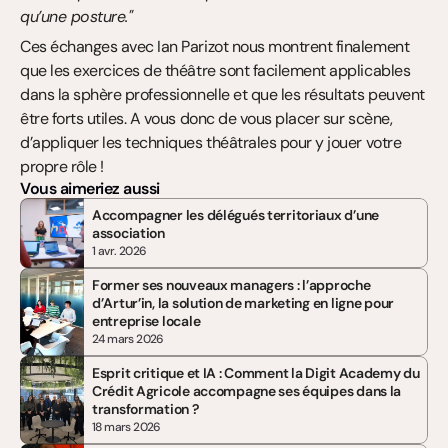
qu’une posture."
Ces échanges avec Ian Parizot nous montrent finalement 
que les exercices de théâtre sont facilement applicables 
dans la sphère professionnelle et que les résultats peuvent 
être forts utiles. A vous donc de vous placer sur scène, 
d’appliquer les techniques théâtrales pour y jouer votre 
propre rôle !
Vous aimeriez aussi
Accompagner les délégués territoriaux d’une 
association
1 avr. 2026
Former ses nouveaux managers : l’approche 
d’Artur’in, la solution de marketing en ligne pour 
entreprise locale
24 mars 2026
Esprit critique et IA : Comment la Digit Academy du 
Crédit Agricole accompagne ses équipes dans la 
transformation ?
18 mars 2026