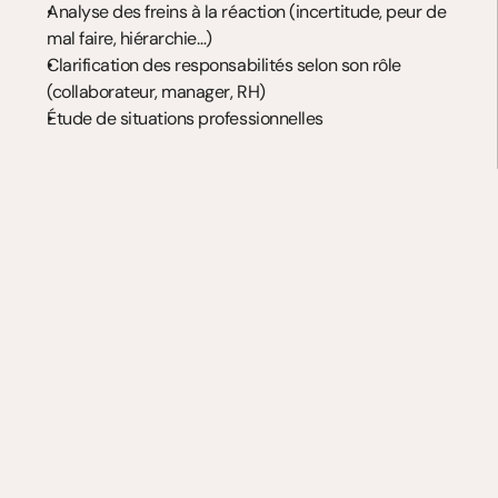
Analyse des freins à la réaction (incertitude, peur de 
mal faire, hiérarchie…)
Clarification des responsabilités selon son rôle 
(collaborateur, manager, RH)
Étude de situations professionnelles
B. Intervenir de manière juste 
et adaptée
Apprentissage de techniques de communication pour 
intervenir avec justesse
Formulations concrètes pour recadrer une situation
Jeux de rôle à partir de cas réalistes
Analyse collective des stratégies d’intervention
C. Soutenir et agir dans la durée
Comprendre les besoins des personnes concernées