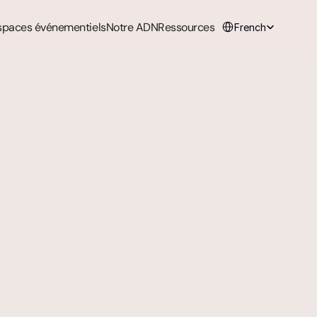
Select Language
spaces événementiels
Notre ADN
Ressources
French