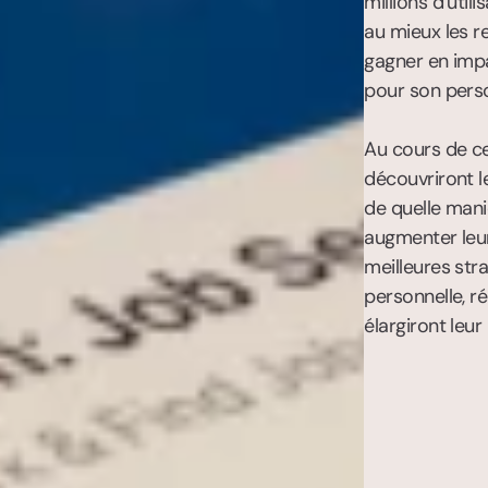
millions d’util
au mieux les r
gagner en impac
pour son perso
Au cours de cet
découvriront l
de quelle maniè
augmenter leur 
meilleures stra
personnelle, r
élargiront leu