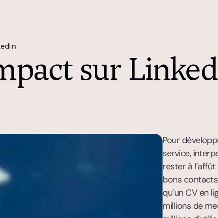
kedIn
mpact sur Linked
Pour développe
service, interp
rester à l’affû
bons contacts :
qu’un CV en li
millions de me